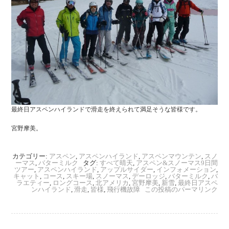
最終日アスペンハイランドで滑走を終えられて満足そうな皆様です。
宮野摩美。
カテゴリー:
アスペン
,
アスペンハイランド
,
アスペンマウンテン
,
スノ
ーマス
,
バターミルク
タグ:
すべて晴天
,
アスペン&スノーマス9日間
ツアー
,
アスペンハイランド
,
アップルサイダー
,
インフォメーション
,
キャット
,
コース
,
スキー場
,
スノーマス
,
デーロッジ
,
バターミルク
,
バ
ラエティー
,
ロングコース
,
北アメリカ
,
宮野摩美
,
新雪
,
最終日アスペ
ンハイランド
,
滑走
,
皆様
,
飛行機故障
この投稿のパーマリンク