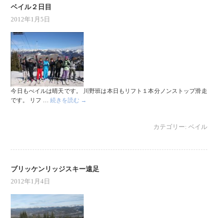
ベイル２日目
2012年1月5日
今日もべイルは晴天です。 川野班は本日もリフト１本分ノンストップ滑走
です。 リフ …
続きを読む
→
カテゴリー:
ベイル
ブリッケンリッジスキー遠足
2012年1月4日